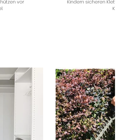
hützen vor
Kindern sicheren Kletterspaß un
l.
Koordination