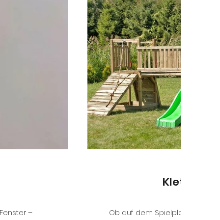
Kletterger
Fenster –
Ob auf dem Spielplatz oder im 