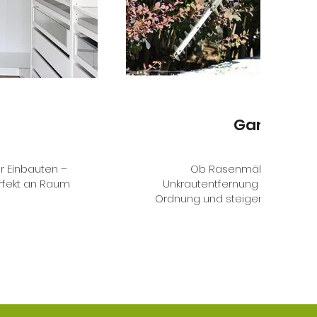
Gartenpfl
r Einbauten –
Ob Rasenmähen, Hecken
rfekt an Raum
Unkrautentfernung – regelmäß
Ordnung und steigert den Wohlf