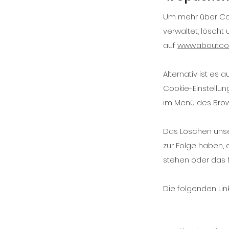
Um mehr über Coo
verwaltet, löscht
auf
www.aboutcoo
Alternativ ist es
Cookie-Einstellu
im Menü des Brows
Das Löschen unse
zur Folge haben,
stehen oder das N
Die folgenden Link