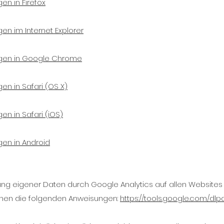
en in Firefox
gen im Internet Explorer
ngen in Google Chrome
en in Safari (OS X)
en in Safari (iOS)
gen in Android
g eigener Daten durch Google Analytics auf allen Websites
ehen die folgenden Anweisungen:
https://tools.google.com/dl