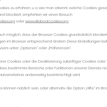
kies zu erfahren, u. a. wie man erkennt, welche Cookies ges
 und blockiert, empfehlen wir einen Besuch
kies.org
oder
www.allaboutcookies.org.
 auch möglich, dass der Browser Cookies grundsätzlich blockie
ngen im Browser entsprechend ändern. Diese Einstellungen be
ers unter „Optionen“ oder „Präferenzen“.
rer Cookies oder die Deaktivierung zukünftiger Cookies oder
 dass bestimmte Bereiche oder Funktionen unserer Dienste ni
utzererlebnis anderweitig beeinträchtigt wird.
s können nützlich sein, oder alternativ die Option „Hilfe“ im Br