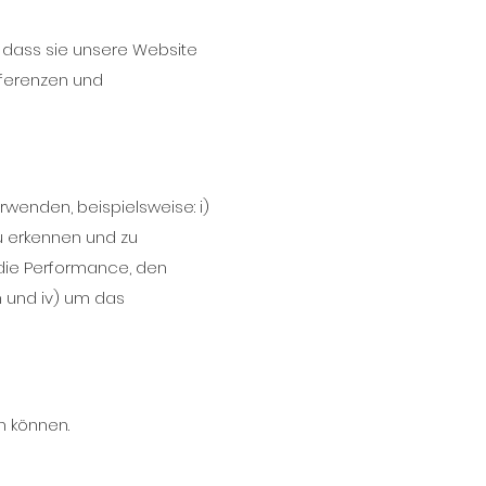
, dass sie unsere Website
äferenzen und
wenden, beispielsweise: i)
u erkennen und zu
m die Performance, den
n und iv) um das
n können.